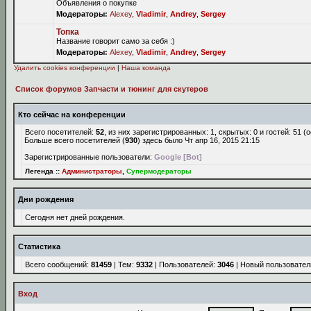
Объявления о покупке
Модераторы:
Alexey
,
Vladimir
,
Andrey
,
Sergey
Топка
Название говорит само за себя :)
Модераторы:
Alexey
,
Vladimir
,
Andrey
,
Sergey
Удалить cookies конференции
|
Наша команда
Список форумов Запчасти и тюнинг для скутеров
Кто сейчас на конференции
Всего посетителей:
52
, из них зарегистрированных: 1, скрытых: 0 и гостей: 51 
Больше всего посетителей (
930
) здесь было Чт апр 16, 2015 21:15
Зарегистрированные пользователи:
Google [Bot]
Легенда ::
Администраторы
,
Супермодераторы
Дни рождения
Сегодня нет дней рождения.
Статистика
Всего сообщений:
81459
| Тем:
9332
| Пользователей:
3046
| Новый пользовател
Вход