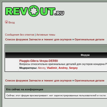
Вход
Сообщения без ответов
|
Активные темы
Список форумов Запчасти и тюнинг для скутеров
»
Оригинальные детали
Форум
Piaggio-Gilera-Vespa-DERBI
Вопросы относительно оригинальных деталей для скутеров концерна P
Модераторы:
Alexey
,
Vladimir
,
Andrey
,
Sergey
Список форумов Запчасти и тюнинг для скутеров
»
Оригинальные детали
Кто сейчас на конференции
Сейчас этот форум просматривают: нет зарегистрированных пользователей и гости: