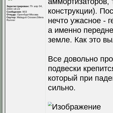
аммортизаторов, 
Зарегистрирован:
Пт апр 04,
конструкции). По
2003 18:22
Сообщения:
903
Откуда:
Оренбург\Москва
Скутер:
Malaguti Crosser,Gilera
нечто ужасное - 
Runner
а именно передне
земле. Как это в
Все довольно прос
подвески крепитс
который при паде
сильно.