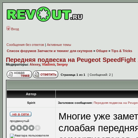
Вход
Сообщения без ответов
|
Активные темы
Список форумов Запчасти и тюнинг для скутеров
»
Общее
»
Tips & Tricks
Передняя подвеска на Peugeot SpeedFight
Модераторы:
Alexey
,
Vladimir
,
Sergey
Страница
1
из
1
[ Сообщений: 2 ]
Автор
Spirit
Заголовок сообщения:
Передняя подвеска на Peugeo
Многие уже замет
продвинутый
слоабая передняя