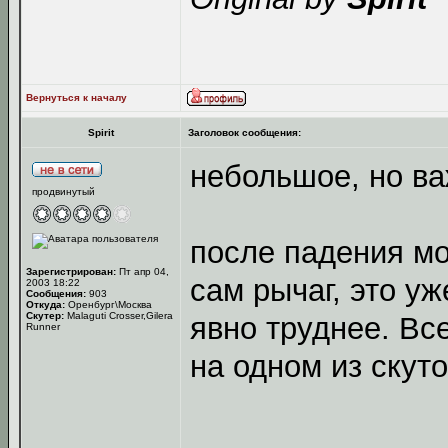
Вернуться к началу
Spirit
Заголовок сообщения:
небольшое, но ва
продвинутый
после падения мо
Зарегистрирован:
Пт апр 04,
сам рычаг, это уж
2003 18:22
Сообщения:
903
Откуда:
Оренбург\Москва
Скутер:
Malaguti Crosser,Gilera
явно труднее. Вс
Runner
на одном из скут