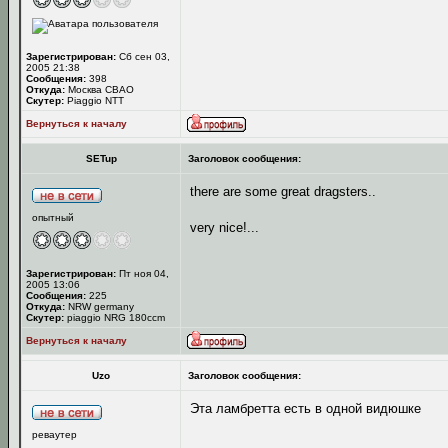
Зарегистрирован:
Сб сен 03,
2005 21:38
Сообщения:
398
Откуда:
Москва СВАО
Скутер:
Piaggio NTT
Вернуться к началу
SETup
Заголовок сообщения:
there are some great dragsters..
опытный
very nice!...
Зарегистрирован:
Пт ноя 04,
2005 13:06
Сообщения:
225
Откуда:
NRW germany
Скутер:
piaggio NRG 180ccm
Вернуться к началу
Uzo
Заголовок сообщения:
Эта ламбретта есть в одной видюшке
реваутер