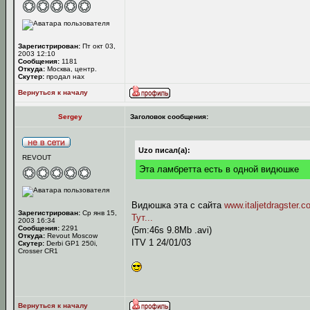
Зарегистрирован:
Пт окт 03,
2003 12:10
Сообщения:
1181
Откуда:
Москва, центр.
Скутер:
продал нах
Вернуться к началу
Sergey
Заголовок сообщения:
Uzo писал(а):
REVOUT
Эта ламбретта есть в одной видюшке
Видюшка эта с сайта
www.italjetdragster.
Зарегистрирован:
Ср янв 15,
Тут...
2003 16:34
Сообщения:
2291
(5m:46s 9.8Mb .avi)
Откуда:
Revout Moscow
ITV 1 24/01/03
Скутер:
Derbi GP1 250i,
Crosser CR1
Вернуться к началу