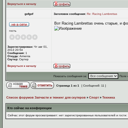
Вернуться к началу
gofgof
Заголовок сообщения:
Re: Racing Lambrettas
Вот Racing Lambrettas очень старые, и фо
гость
Зарегистрирован:
Чт авг 01,
2013 20:54
Сообщения:
1
Откуда:
Armenia
Скутер:
Скутер
Вернуться к началу
Показать сообщения за:
Поле 
Страница
1
из
1
[ Сообщений: 11 ]
Список форумов Запчасти и тюнинг для скутеров
»
Спорт
»
Техника
Кто сейчас на конференции
Сейчас этот форум просматривают: нет зарегистрированных пользователей и гости: