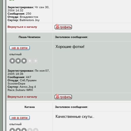
Зарегистрирован:
Чт сен 30,
2004 14:32
Сообщения:
250
Откуда:
Владивосток
Скутер:
Baltmotors Joy
Вернуться к началу
Паша-Чемпион
Заголовок сообщения:
Хорошие фотки!
опытный
Зарегистрирован:
Пн ноя 07,
2005 18:36
Сообщения:
447
Откуда:
Спб,Пушкин
ScooterDope
Скутер:
Aerox,Jog 4
Racе,Subaru WRX
Вернуться к началу
Катана
Заголовок сообщения:
Качественные скуты..
опытный