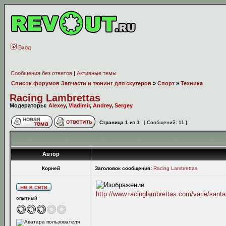
Вход
Сообщения без ответов
|
Активные темы
Список форумов Запчасти и тюнинг для скутеров
»
Спорт
»
Техника
Racing Lambrettas
Модераторы:
Alexey
,
Vladimir
,
Andrey
,
Sergey
Страница
1
из
1
[ Сообщений: 11 ]
Автор
Корней
Заголовок сообщения:
Racing Lambrettas
http://www.racinglambrettas.com/varie/sant
опытный